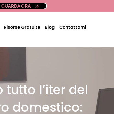
GUARDA ORA
Risorse Gratuite
Blog
Contattami
tutto l’iter del
ro domestico: