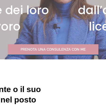
e dei loro
dall
voro
li
PRENOTA UNA CONSULENZA CON ME
te o il suo
 nel posto