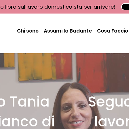
vo libro sul lavoro domestico sta per arrivare!
Chi sono
Assumi la Badante
Cosa Faccio
o Tania
Seguo 
ianco di
lavo