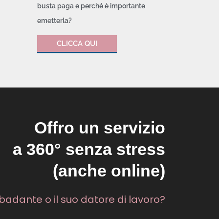
busta paga e perché è importante
emetterla?
CLICCA QUI
Offro un servizio
a 360° senza stress
(anche online)
badante o il suo datore di lavoro?