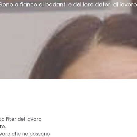
Sono a fianco di badanti e dei loro datori di lavoro
 l’iter del lavoro
to.
avoro che ne possono