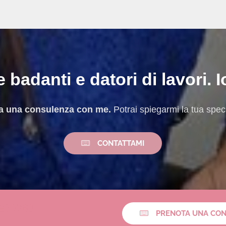
 badanti e datori di lavori. I
ota una consulenza con me.
Potrai spiegarmi la tua specif
CONTATTAMI
930263
PRENOTA UNA CO