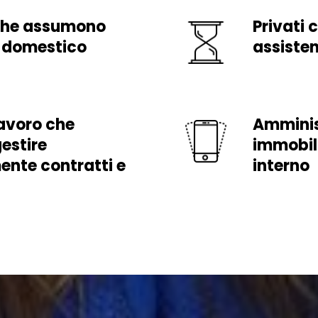
che assumono
Privati 
 domestico
assisten
lavoro che
Amminis
estire
immobil
ente contratti e
interno