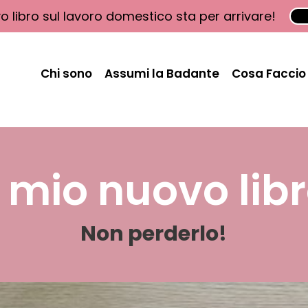
vo libro sul lavoro domestico sta per arrivare!
Chi sono
Assumi la Badante
Cosa Faccio
l mio nuovo lib
Non perderlo!