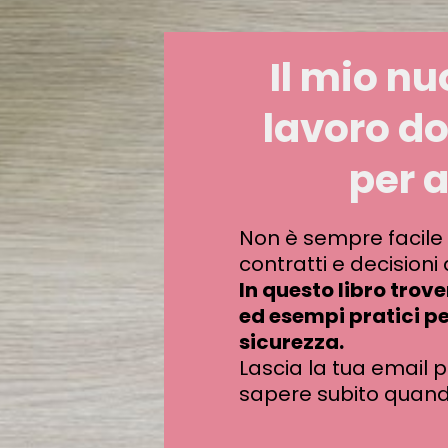
Il mio nu
lavoro d
per a
Non è sempre facile o
contratti e decisioni 
In questo libro trov
ed esempi pratici p
sicurezza.
Lascia la tua email p
sapere subito quando