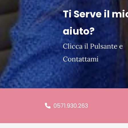
Ti Serve il mi
aiuto?
Clicca il Pulsante e
Contattami
0571.930.263