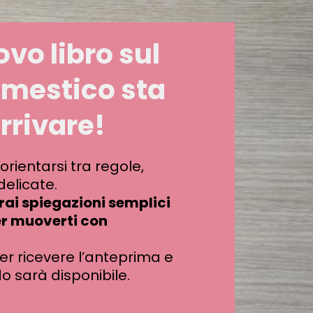
ovo libro sul
omestico sta
rrivare!
rientarsi tra regole,
delicate.
erai spiegazioni semplici
er muoverti con
er ricevere l’anteprima e
 sarà disponibile.