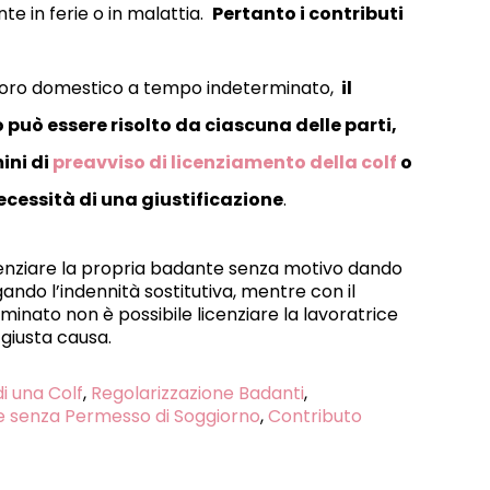
te in ferie o in malattia.
Pertanto i contributi
avoro domestico a tempo indeterminato,
il
 può essere risolto da ciascuna delle parti,
ini di
preavviso di licenziamento della colf
o
cessità di una giustificazione
.
icenziare la propria badante senza motivo dando
ando l’indennità sostitutiva, mentre con il
nato non è possibile licenziare la lavoratrice
giusta causa.
i una Colf
,
Regolarizzazione Badanti
,
e senza Permesso di Soggiorno
,
Contributo