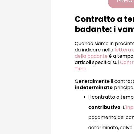
PRENO
Contratto a t
badante: i van
Quando siamo in procinto
da indicare nella
lettera d
della badante
è a tempo 
articoli specifici sul
Contr
Time
.
Generalmente il contratt
indeterminato
principa
Il contratto a tem
contributivo
. L’
Inp
pagamento dei cont
determinato, salvo 