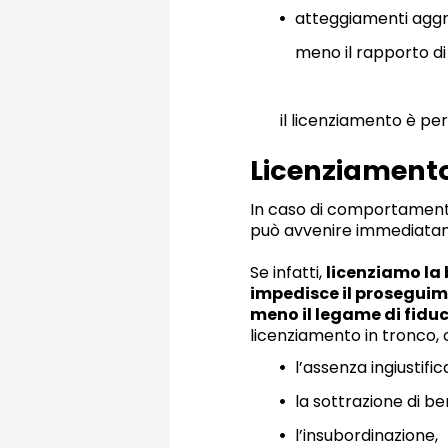
atteggiamenti aggr
meno il rapporto di 
il licenziamento è p
Licenziament
In caso di comportamenti
può avvenire immediatam
Se infatti,
licenziamo la
impedisce il proseguime
meno il legame di fidu
licenziamento in tronco,
l’assenza ingiustific
la sottrazione di be
l’insubordinazione,