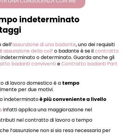
TA UNA CONSULENZA CON ME
empo indeterminato
taggi
 dell’
assunzione di una badante
, uno dei requisiti
i assunzione della colf
o badante è se il
contratto
indeterminato o determinato. Guarda anche gli
atto badanti conviventi
e
Contratto badanti Part
o di lavoro domestico è a
tempo
lmente per due motivi.
po indeterminato
è più conveniente a livello
s
infatti applica una maggiorazione nel
ributi nel contratto di lavoro a tempo
che l’assunzione non si sia resa necessaria per