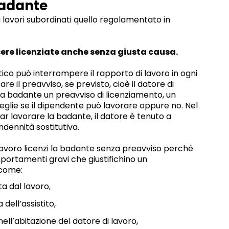
badante
i lavori subordinati quello regolamentato in
ere licenziate anche senza giusta causa.
tico può interrompere il rapporto di lavoro in ogni
 il preavviso, se previsto, cioè il datore di
la badante un preavviso di licenziamento, un
ceglie se il dipendente può lavorare oppure no. Nel
far lavorare la badante, il datore è tenuto a
indennità sostitutiva.
 lavoro licenzi la badante senza preavviso perché
ortamenti gravi che giustifichino un
 come:
ta dal lavoro,
dell’assistito,
nell’abitazione del datore di lavoro,