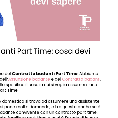
anti Part Time: cosa devi
mo del
Contratto badanti Part Time
. Abbiamo
ell’
Assunzione badante
e del
Contratto badanti
,
o specifico il caso in cui si voglia assumere una
art Time.
ro domestico si trova ad assumere una assistente
e, si pone molte domande, e tra queste anche se è
adante convivente con un contratto part time,
e familiare part time e qual è l’orario di lavoro