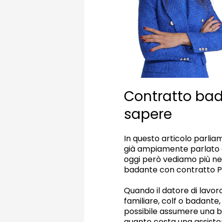
Contratto bad
sapere
In questo articolo parlia
già ampiamente parlato d
oggi però vediamo più nell
badante con contratto P
Quando il datore di lavo
familiare, colf o badant
possibile assumere una b
quanto costa una assistent