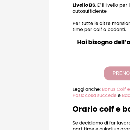
Livello BS
. E’ il livello 
autosufficiente
Per tutte le altre mansion
time per colf o badanti.
Hai bisogno dell’
PRENO
Leggi anche:
Bonus Colf e
Pass: cosa succede
e
Bad
Orario colf e 
Se decidiamo di far lavor
part time e quindi un orar