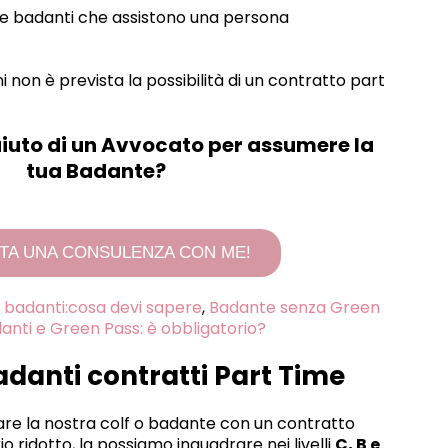
per le badanti che assistono una persona
i non è prevista la possibilità di un contratto part
aiuto di un Avvocato per assumere la
tua Badante?
TA UNA CONSULENZA CON ME!
 badanti:cosa devi sapere
,
Badante senza Green
anti e Green Pass: è obbligatorio?
badanti contratti Part Time
are la nostra colf o badante con un contratto
io ridotto, la possiamo inquadrare nei livelli
C, B e