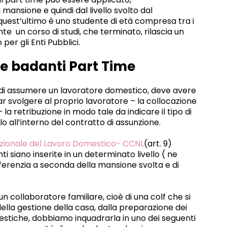
ansione e quindi dal livello svolto dal
quest’ultimo è uno studente di età compresa tra i
nte un corso di studi, che terminato, rilascia un
 per gli Enti Pubblici.
 e badanti Part Time
a di assumere un lavoratore domestico, deve avere
ar svolgere al proprio lavoratore – la collocazione
a retribuzione in modo tale da indicare il tipo di
o all’interno del contratto di assunzione.
azionale del Lavoro Domestico- CCNL
(art. 9)
 siano inserite in un determinato livello ( ne
fferenzia a seconda della mansione svolta e di
n collaboratore familiare, cioè di una colf che si
lla gestione della casa, dalla preparazione dei
omestiche, dobbiamo inquadrarla in uno dei seguenti