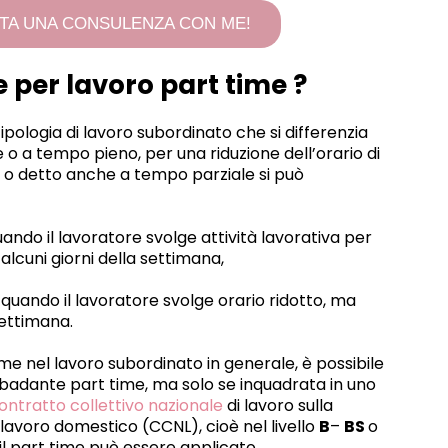
TA UNA CONSULENZA CON ME!
e per lavoro part time ?
tipologia di lavoro subordinato che si differenzia
me o a tempo pieno, per una riduzione dell’orario di
me o detto anche a tempo parziale si può
uando il lavoratore svolge attività lavorativa per
 alcuni giorni della settimana,
, quando il lavoratore svolge orario ridotto, ma
 settimana.
e nel lavoro subordinato in generale, è possibile
badante part time, ma solo se inquadrata in uno
ntratto collettivo nazionale
di lavoro sulla
 lavoro domestico (CCNL), cioè nel livello
B
–
BS
o
il part time può essere applicato,