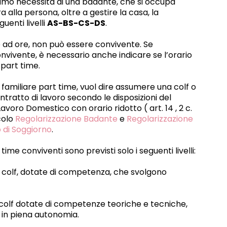
amo necessità di una badante, che si occupa
a alla persona, oltre a gestire la casa, la
uenti livelli
AS-BS-CS-DS
.
 è ad ore, non può essere convivente. Se
onvivente, è necessario anche indicare se l’orario
part time.
amiliare part time, vuol dire assumere una colf o
ratto di lavoro secondo le disposizioni del
avoro Domestico con orario ridotto ( art. 14 , 2 c.
colo
Regolarizzazione Badante
e
Regolarizzazione
di Soggiorno
.
time conviventi sono previsti solo i seguenti livelli:
er le colf, dotate di competenza, che svolgono
elle colf dotate di competenze teoriche e tecniche,
 in piena autonomia.