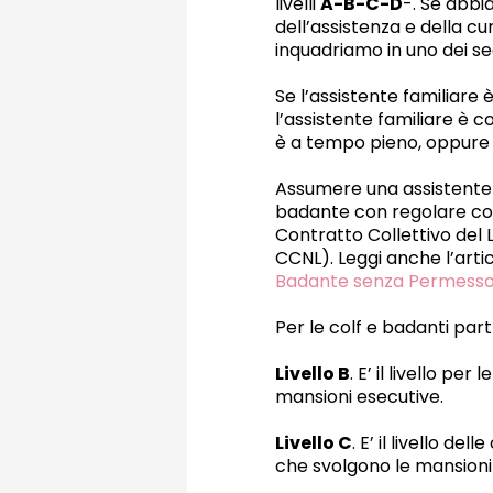
livelli
A-B-C-D
-. Se abbi
dell’assistenza e della cur
inquadriamo in uno dei seg
Se l’assistente familiare
l’assistente familiare è c
è a tempo pieno, oppure 
Assumere una assistente f
badante con regolare cont
Contratto Collettivo del L
CCNL). Leggi anche l’arti
Badante senza Permesso 
Per le colf e badanti part 
Livello B
. E’ il livello p
mansioni esecutive.
Livello C
. E’ il livello d
che svolgono le mansioni