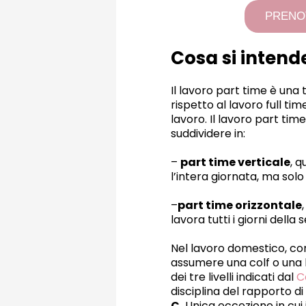
PRENO
Cosa si intend
Il lavoro part time è una 
rispetto al lavoro full ti
lavoro. Il lavoro part ti
suddividere in:
–
part time verticale
, q
l’intera giornata, ma solo
–
part time orizzontale
lavora tutti i giorni della
Nel lavoro domestico, com
assumere una colf o una 
dei tre livelli indicati dal
Co
disciplina del rapporto di
C.
Unica eccezione in cui 