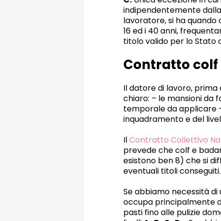
indipendentemente dalla m
lavoratore, si ha quando 
16 ed i 40 anni, frequenta
titolo valido per lo Stato o
Contratto colf
Il datore di lavoro, prim
chiaro: – le mansioni da f
temporale da applicare – l
inquadramento e del livell
Il
Contratto Collettivo N
prevede che colf e badanti
esistono ben 8) che si di
eventuali titoli conseguiti.
Se abbiamo necessità di u
occupa principalmente de
pasti fino alle pulizie d