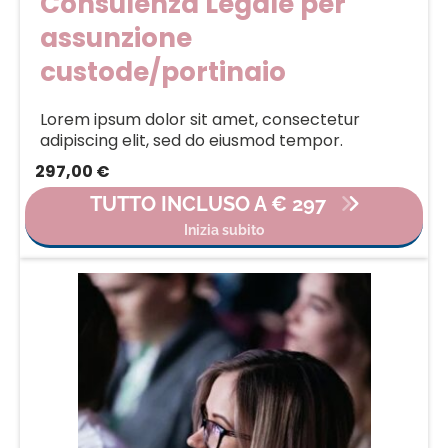
Consulenza Legale per
assunzione
custode/portinaio
Lorem ipsum dolor sit amet, consectetur
adipiscing elit, sed do eiusmod tempor.
297,00 €
TUTTO INCLUSO A € 297
Inizia subito