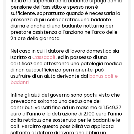
Inoltre lo stipendio della badante si paga con la
pensione dell’assistito e spesso non è
sufficiente, soprattutto quando è necessaria la
presenza di più collaboratrici, una badante
diurna e anche di una badante notturna per
prestare assistenza all’anziano nell’arco delle
24 ore della giornata.
Nel caso in cui il datore di lavoro domestico sia
iscritto a
Cassacolf
, ed in possesso di una
certificazione attestante una patologia medica
di non autosufficienza permanente, può
usufruire di un aiuto derivante dal
bonus colf e
badanti
.
Infine gli aiuti del governo sono pochi, visto che
prevedono soltanto una deduzione dei
contributi versati fino ad un massimo di 1.549,37
euro all’anno e la detrazione di 2.100 euro l’anno
dalla retribuzione sostenuta per le badanti e le
colf. Peraltro questa possibilità va applicata
soltanto al datore di lavoro che abbia un