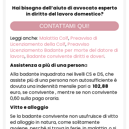
Hai bisogno dell’aiuto di avvocato esperto
in diritto del lavoro domestico?
CONTATTAMI QUI!
Leggi anche:
Malattia Colf
,
Preavviso di
Licenziamento della Colf
,
Preavviso
Licenziamento Badante per morte del datore di
lavoro
,
Badante convivente diritti e doveri
.
Assistenza a più di una person
a
Alla badante inquadrata nei livelli CS e DS, che
assiste più di una persona non autosufficiente è
dovuta una indennità mensile pari a
102,88
euro, se convivente , mentre se non convivente
0,60 sulla paga oraria.
Vitto e alloggio
Se la badante convivente non usufruisce di vitto
ed alloggio in natura, come solitamente
avviene, perché si trova in ferie, in malattia, o si