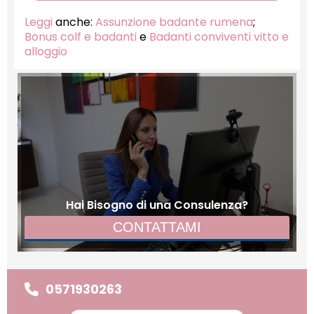
Leggi
anche:
Assunzione badante rumena
;
Bonus colf e badanti
e
Badanti conviventi vitto e
alloggio
Hai Bisogno di una Consulenza?
CONTATTAMI
0571930263