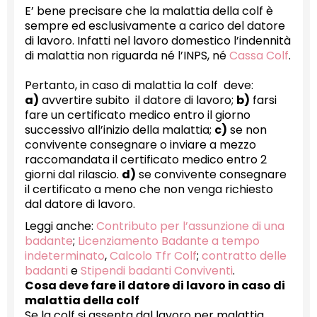
E’ bene precisare che la malattia della colf è
sempre ed esclusivamente a carico del datore
di lavoro. Infatti nel lavoro domestico l’indennità
di malattia non riguarda né l’INPS, né
Cassa Colf
.
Pertanto, in caso di malattia la colf deve:
a)
avvertire subito il datore di lavoro;
b)
farsi
fare un certificato medico entro il giorno
successivo all’inizio della malattia;
c)
se non
convivente consegnare o inviare a mezzo
raccomandata il certificato medico entro 2
giorni dal rilascio.
d)
se convivente consegnare
il certificato a meno che non venga richiesto
dal datore di lavoro.
Leggi anche:
Contributo per l’assunzione di una
badante
;
Licenziamento Badante a tempo
indeterminato
,
Calcolo Tfr Colf
;
contratto delle
badanti
e
Stipendi badanti Conviventi
.
Cosa deve fare il datore di lavoro in caso di
malattia della colf
Se la colf si assenta dal lavoro per malattia,