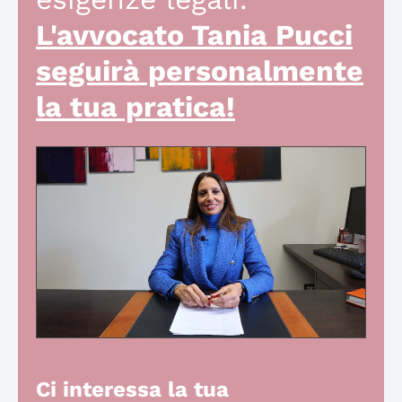
L'avvocato Tania Pucci
seguirà personalmente
la tua pratica!
Ci interessa la tua