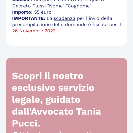
Decreto Flussi "Nome" "Cognome"
Importo:
55 euro
IMPORTANTE:
La
scadenza
per l'invio della
precompilazione delle domande è fissata per il
26 Novembre 2023
.
Scopri il nostro
esclusivo servizio
legale, guidato
dall'Avvocato Tania
Pucci.