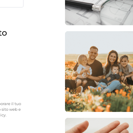
to
orare il tuo
 sito web e
icy.